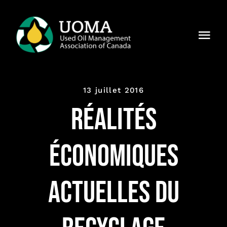
Skip
to
Togg
content
Navi
À notre
sujet
13 juillet 2016
Régions
Réalités
Membres
économiques
Pourquoi
UOMA ?
actuelles du
Actualités
Contact