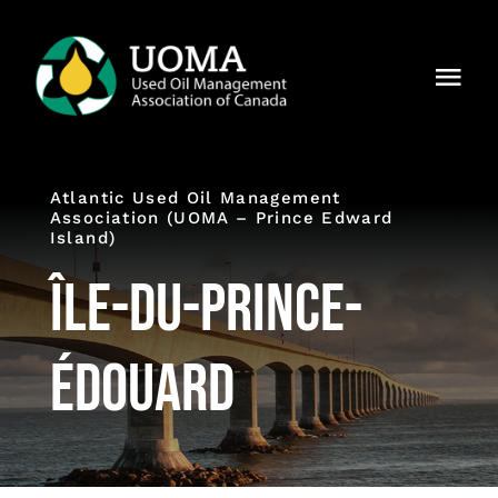
Skip
to
Togg
content
Navi
À notre
sujet
Atlantic Used Oil Management
Régions
Association (UOMA – Prince Edward
Island)
Membres
Île-du-Prince-
Pourquoi
UOMA ?
Édouard
Actualités
Contact