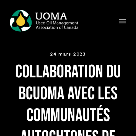
Skip
to
Togg
content
Navi
À notre
sujet
24 mars 2023
Régions
Collaboration du
Membres
BCUOMA avec les
Pourquoi
UOMA ?
communautés
Actualités
Contact