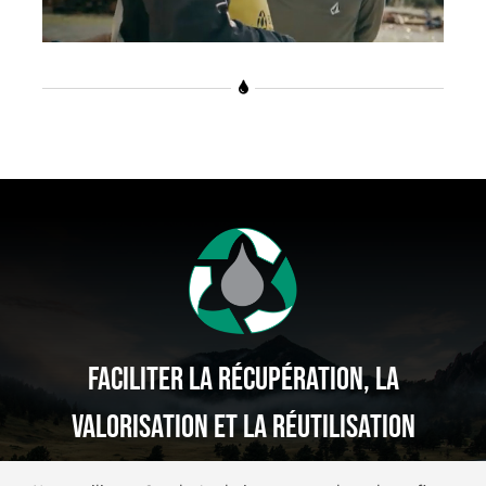
Faciliter La Récupération, La
Valorisation Et La Réutilisation
De Produits D’huiles Et Glycol