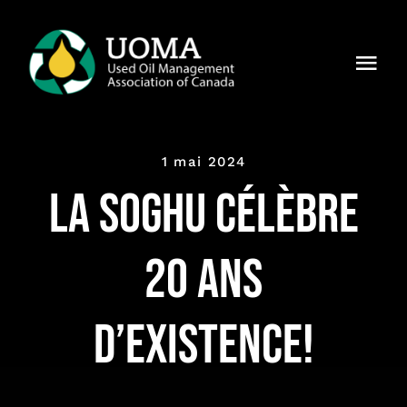
Skip
to
Togg
content
Navi
À notre
sujet
1 mai 2024
Régions
La SOGHU célèbre
Membres
20 ans
Pourquoi
UOMA ?
d’existence!
Actualités
Contact