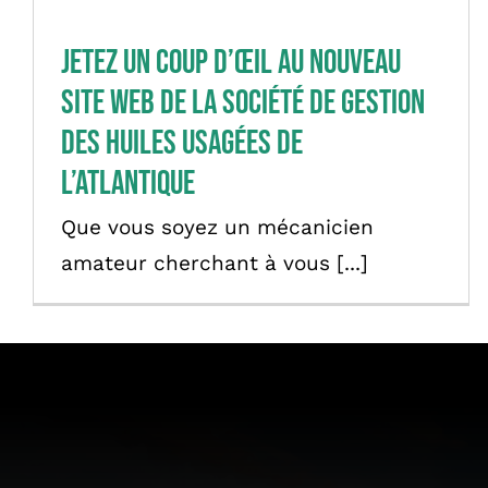
Jetez un coup d’œil au nouveau
site web de la Société de gestion
des huiles usagées de
l’Atlantique
Que vous soyez un mécanicien
amateur cherchant à vous [...]