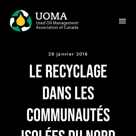
Skip
to
Togg
content
Navi
À notre
sujet
29 janvier 2016
Régions
Le recyclage
Membres
dans les
Pourquoi
UOMA ?
communautés
Actualités
Contact