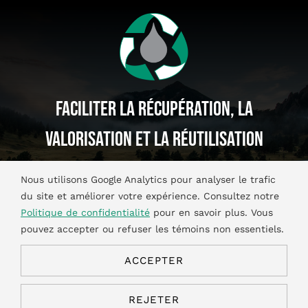
Faciliter La Récupération, La
Valorisation Et La Réutilisation
De Produits D’huiles Et Glycol
Nous utilisons Google Analytics pour analyser le trafic
Usagés.
du site et améliorer votre expérience. Consultez notre
Politique de confidentialité
pour en savoir plus. Vous
pouvez accepter ou refuser les témoins non essentiels.
ACCEPTER
©2026. Tous droits réservés.
Politique de confidentialité
|
REJETER
Conditions d’utilisation