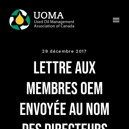
Skip
to
Togg
content
Navi
À notre
sujet
29 décembre 2017
Régions
Lettre aux
Membres
membres OEM
Pourquoi
UOMA ?
envoyée au nom
Actualités
Contact