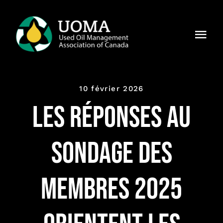
Skip
to
Togg
content
Navi
À notre
sujet
10 février 2026
Régions
Les réponses au
Membres
sondage des
Pourquoi
UOMA ?
membres 2025
Actualités
Contact