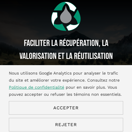
Faciliter La Récupération, La
Valorisation Et La Réutilisation
De Produits D’huiles Et Glycol
Nous utilisons Google Analytics pour analyser le trafic
Usagés.
du site et améliorer votre expérience. Consultez notre
Politique de confidentialité
pour en savoir plus. Vous
pouvez accepter ou refuser les témoins non essentiels.
ACCEPTER
©2026. Tous droits réservés.
Politique de confidentialité
|
REJETER
Conditions d’utilisation